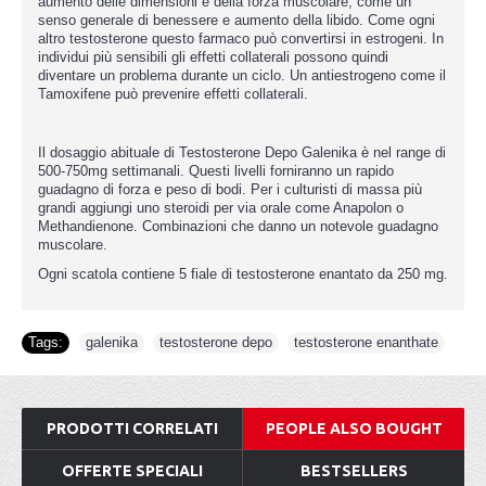
aumento delle dimensioni e della forza muscolare, come un
senso generale di benessere e aumento della libido. Come ogni
altro testosterone questo farmaco può convertirsi in estrogeni. In
individui più sensibili gli effetti collaterali possono quindi
diventare un problema durante un ciclo. Un antiestrogeno come il
Tamoxifene può prevenire effetti collaterali.
Il dosaggio abituale di Testosterone Depo Galenika è nel range di
500-750mg settimanali. Questi livelli forniranno un rapido
guadagno di forza e peso di bodi. Per i culturisti di massa più
grandi aggiungi uno steroidi per via orale come Anapolon o
Methandienone. Combinazioni che danno un notevole guadagno
muscolare.
Ogni scatola contiene 5 fiale di testosterone enantato da 250 mg.
Tags:
galenika
,
testosterone depo
,
testosterone enanthate
PRODOTTI CORRELATI
PEOPLE ALSO BOUGHT
OFFERTE SPECIALI
BESTSELLERS