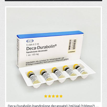
Deca-Durabolin (nandrolone decanoate) 2ml/vial (100mg/1ml)