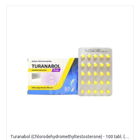
Turanabol (Chlorodehydromethyltestosterone) - 100 tabl. (10mg/tabl)