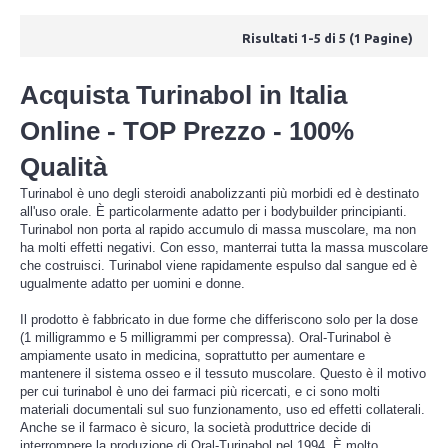
Risultati 1-5 di 5 (1 Pagine)
Acquista Turinabol in Italia
Online - TOP Prezzo - 100%
Qualità
Turinabol è uno degli steroidi anabolizzanti più morbidi ed è destinato
all'uso orale. È particolarmente adatto per i bodybuilder principianti.
Turinabol non porta al rapido accumulo di massa muscolare, ma non
ha molti effetti negativi. Con esso, manterrai tutta la massa muscolare
che costruisci. Turinabol viene rapidamente espulso dal sangue ed è
ugualmente adatto per uomini e donne.
Il prodotto è fabbricato in due forme che differiscono solo per la dose
(1 milligrammo e 5 milligrammi per compressa). Oral-Turinabol è
ampiamente usato in medicina, soprattutto per aumentare e
mantenere il sistema osseo e il tessuto muscolare. Questo è il motivo
per cui turinabol è uno dei farmaci più ricercati, e ci sono molti
materiali documentali sul suo funzionamento, uso ed effetti collaterali.
Anche se il farmaco è sicuro, la società produttrice decide di
interrompere la produzione di Oral-Turinabol nel 1994. È molto