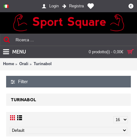
Login
Registra
€
MENU
0 prodotto(i) - 0,00€
Home
Orali
Turinabol
Filter
TURINABOL