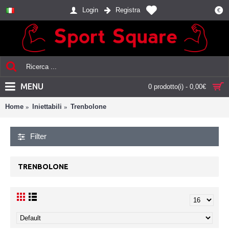
Login
Registra
€
MENU
0 prodotto(i) - 0,00€
Home
Iniettabili
Trenbolone
Filter
TRENBOLONE