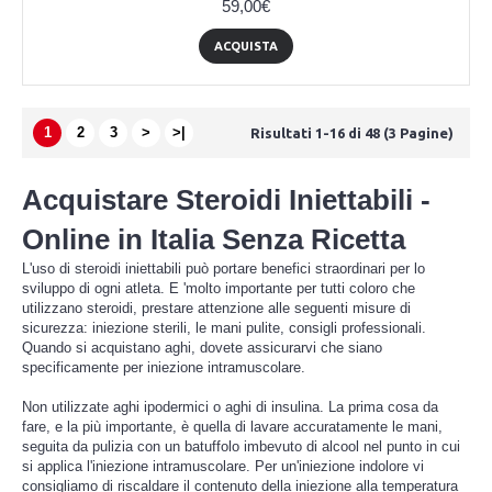
59,00€
ACQUISTA
1
2
3
>
>|
Risultati 1-16 di 48 (3 Pagine)
Acquistare Steroidi Iniettabili -
Online in Italia Senza Ricetta
L'uso di steroidi iniettabili può portare benefici straordinari per lo
sviluppo di ogni atleta. E 'molto importante per tutti coloro che
utilizzano steroidi, prestare attenzione alle seguenti misure di
sicurezza: iniezione sterili, le mani pulite, consigli professionali.
Quando si acquistano aghi, dovete assicurarvi che siano
specificamente per iniezione intramuscolare.
Non utilizzate aghi ipodermici o aghi di insulina. La prima cosa da
fare, e la più importante, è quella di lavare accuratamente le mani,
seguita da pulizia con un batuffolo imbevuto di alcool nel punto in cui
si applica l'iniezione intramuscolare. Per un'iniezione indolore vi
consigliamo di riscaldare il contenuto della iniezione alla temperatura