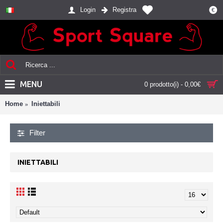
Login
Registra
€
MENU
0 prodotto(i) - 0,00€
Home
Iniettabili
Filter
INIETTABILI