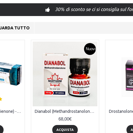
30% di sconto se ci si consiglia sul f
UARDA TUTTO
Nuovo
Danabol 10 (Methandienone) - 100tabs (10mg/tab)
Dianabol (Methandrostanolone) - 50tabs x 20mg
68,00€
ACQUISTA
A