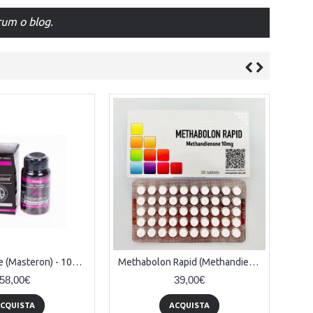
orum o blog.
Drostanolone (Masteron) - 100tabs x 25mg
Methabolon Rapid (Methandienone) - 50tabs x 10mg
58,00€
39,00€
CQUISTA
ACQUISTA