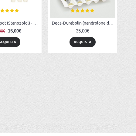
Winstrol-Depot (Stanozolol) - 1ml/amp (1ml/50mg)
Deca-Durabolin (nandrolone decanoate) 2ml/vial (100mg/1ml)
15,00€
35,00€
00€
ACQUISTA
ACQUISTA