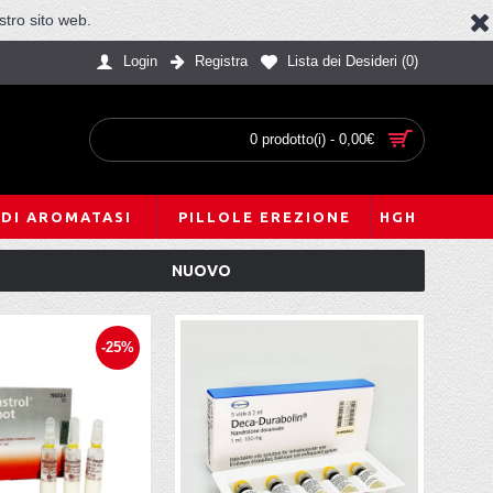
stro sito web.
Login
Registra
Lista dei Desideri (
0
)
0 prodotto(i) - 0,00€
 DI AROMATASI
PILLOLE EREZIONE
HGH
NUOVO
-25%