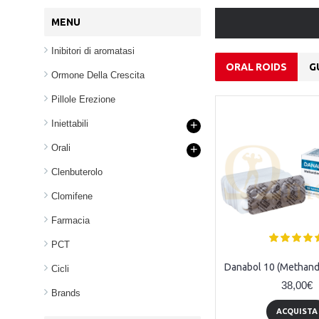
MENU
Inibitori di aromatasi
ORAL ROIDS
G
Ormone Della Crescita
Pillole Erezione
Iniettabili
+
Orali
+
Clenbuterolo
Clomifene
Farmacia
PCT
Anavar 10 (Oxandrolone) - 100tabs (10mg/tab)
Danabol (Methan) - 100 tabl (10mg/tabl)
Cicli
38,00€
38,00€
Brands
ACQUISTA
ACQUISTA