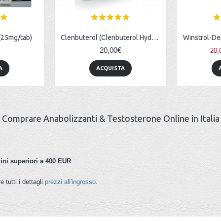
 (25mg/tab)
Clenbuterol (Clenbuterol Hydrochloride) - 50tabs (0.02mg/tab)
20,00€
20,
A
ACQUISTA
Comprare Anabolizzanti & Testosterone Online in Italia
dini superiori a 400 EUR
 tutti i dettagli
prezzi all'ingrosso
.